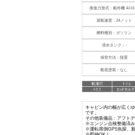
推進力形式：船外機 4ｽﾄﾛ
巡航速度：24ノット
燃料種別：ガソリン
清水タンク：-
保管方法：陸置
船底塗装：なし
キャビン内の幅が広くゆ
です。
その他装備品：アフトデ
※エンジン点検整備済み
※運転席側GPS魚探、
※即納OK！