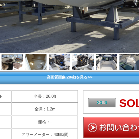
高画質画像(28枚)を見る >>
ト
全長：26.0ft
SO
全深：1.2m
船検：-
アワーメーター：408時間