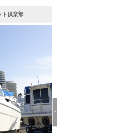
ット倶楽部
>