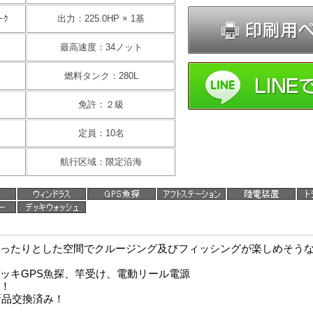
ｰｸ
出力：225.0HP × 1基
最高速度：34ノット
燃料タンク：280L
免許：２級
定員：10名
航行区域：限定沿海
ったりとした空間でクルージング及びフィッシングが楽しめそう
ッキGPS魚探、竿受け、電動リール電源
！
新品交換済み！