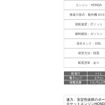
エンジン：HONDA
推進力形式：船外機 4ｽﾄﾛ
巡航速度：27ノット
燃料種別：ガソリン
清水タンク：100L
保管方法：陸置
船底塗装：あり
速力、安定性抜群のボー
※セットエンジンHOND