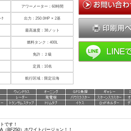
アワーメーター：60時間
ｰｸ
出力：250.0HP × 2基
最高速度：38ノット
燃料タンク：400L
免許：２級
定員：10名
航行区域：限定沿海
トです！
A（BF250）ホワイトバージョン！！