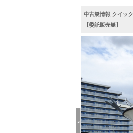
中古艇情報 クイックシ
【委託販売艇】
<