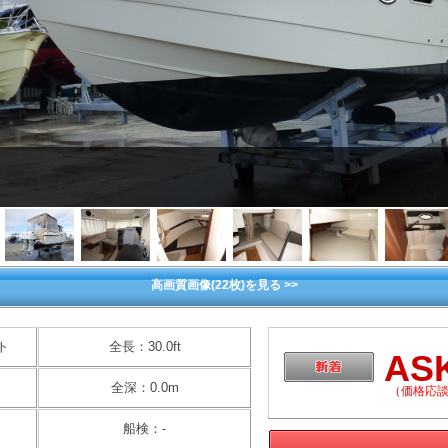
高画質画像(22枚)を見る >>
ト
全長：30.0ft
AS
全深：0.0m
（価格応
船検：-