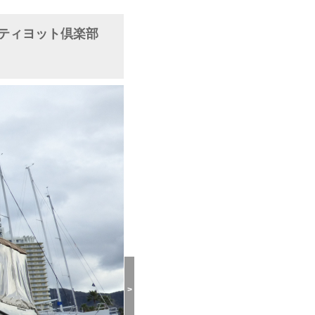
ナシティヨット倶楽部
>