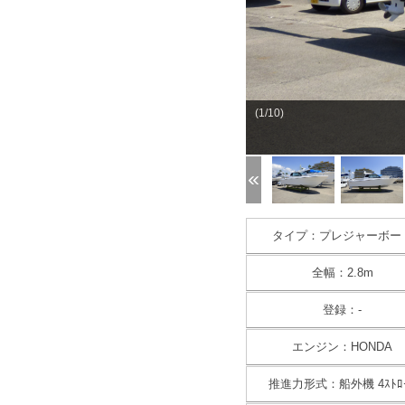
(1/10)
タイプ：プレジャーボー
全幅：2.8m
登録：-
エンジン：HONDA
推進力形式：船外機 4ｽﾄﾛ