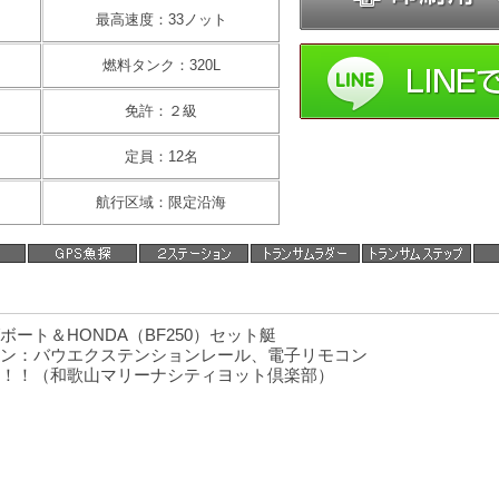
最高速度：33ノット
燃料タンク：320L
免許：２級
定員：12名
航行区域：限定沿海
ート＆HONDA（BF250）セット艇
ン：バウエクステンションレール、電子リモコン
！！（和歌山マリーナシティヨット倶楽部）