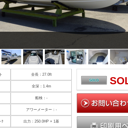
ト
全長：27.0ft
SO
全深：1.4m
船検：-
アワーメーター：-
ｰｸ
出力：250.0HP × 1基