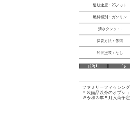
巡航速度：25ノット
燃料種別：ガソリン
清水タンク：-
保管方法：係留
船底塗装：なし
ファミリーフィッシングボ
＊装備品以外のオプショ
※令和３年８月入荷予定