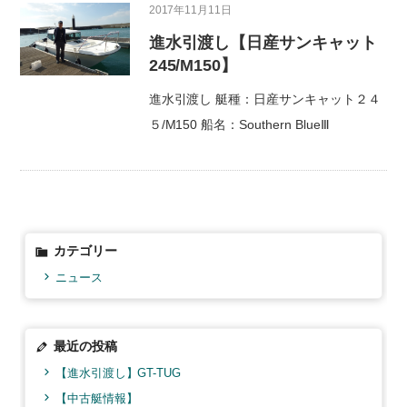
2017年11月11日
進水引渡し【日産サンキャット
中古艇情報
USED BOAT
245/M150】
チャータークルージング
CHARTER CRUISING
進水引渡し 艇種：日産サンキャット２４
５/M150 船名：Southern BlueⅢ
お客様サポート
SUPPORT
会社概要
COMPANY
お問い合わせ
CONTACT US
カテゴリー
ニュース
最近の投稿
【進水引渡し】GT-TUG
【中古艇情報】